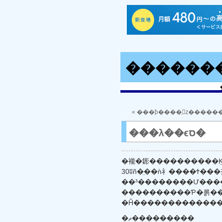
������
« ���ƥ����֥󡦥ȥ�����
���λ��ϵס�
30ʬñ�̤��ǹ礻����Ϯ��
����������Ƥ�롥�
�ޡ���������