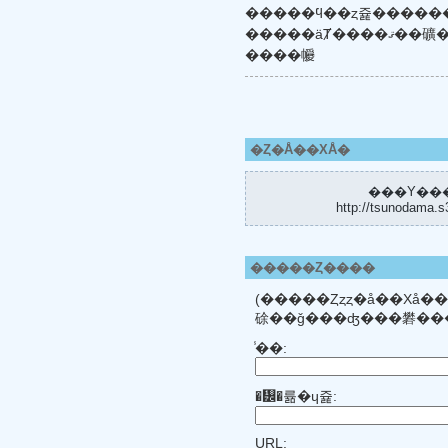
�����ϥ��ȥ쥹�����
�����äȾ����ޤ�
����㡪
�Ȥ�Å��ХÅ�
���Υ���
http://tsunodama.s
�����Ȥ����
(�����Ȥȥȥ�å��Хå���ȿ�Ǥ����ˤϤĤΤ��ޤξ�
̾��:
�᡼�륢�ɥ쥹:
URL: